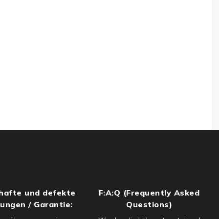
hafte und defekte
F:A:Q (Frequently Asked
rungen / Garantie:
Questions)