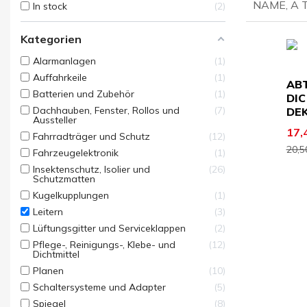
NAME, A 
In stock
2
Kategorien
Alarmanlagen
1
Auffahrkeile
1
AB
Batterien und Zubehör
1
DI
Dachhauben, Fenster, Rollos und
7
DE
Aussteller
17,
Fahrradträger und Schutz
12
20,5
Fahrzeugelektronik
1
Insektenschutz, Isolier und
26
Schutzmatten
Kugelkupplungen
1
Leitern
3
Lüftungsgitter und Serviceklappen
2
Pflege-, Reinigungs-, Klebe- und
12
Dichtmittel
Planen
10
Schaltersysteme und Adapter
5
Spiegel
8