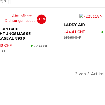

TO Z
-15%
LADDY AIR
TUPFBARE
144,41 CHF
CHTUNGSMASSE
169,90 CHF
KASEAL 8936
43 CHF
An Lager
0 CHF
3 von 3 Artike