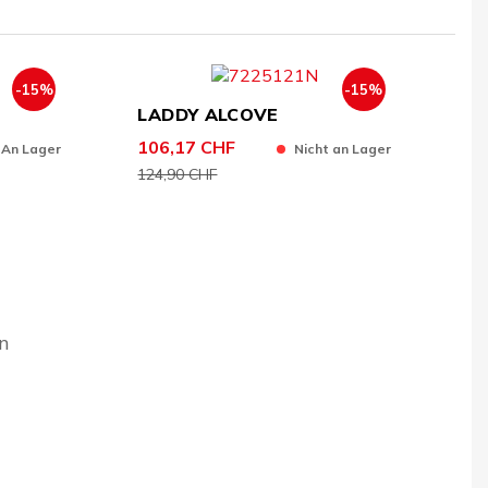
-15%
-15%
LADDY ALCOVE
106,17 CHF
An Lager
Nicht an Lager
124,90 CHF
ln