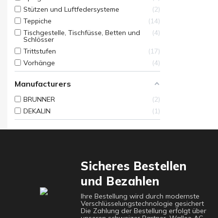
Stützen und Luftfedersysteme
2
Teppiche
14
Tischgestelle, Tischfüsse, Betten und
4
Schlösser
Trittstufen
17
Vorhänge
4
Manufacturers
BRUNNER
2
DEKALIN
1
Sicheres Bestellen
und Bezahlen
Ihre Bestellung wird durch modernste
Verschlüsselungstechnologie gesichert
Die Zahlung der Bestellung erfolgt über