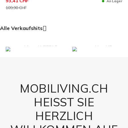
93,41 CHF
An Lager
109,90 CHF
Alle Verkaufshits

OUTDOOR ZELTE
TISCHE
MOBILIVING.CH
HEISST SIE
HERZLICH