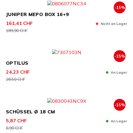
-15%
JUNIPER MEPO BOX 16+9
161,41 CHF
Nicht an Lager
189,90 CHF
-15%
OPTILUS
24,23 CHF
An Lager
28,50 CHF
-15%
SCHÜSSEL Ø 18 CM
5,87 CHF
An Lager
6,90 CHF