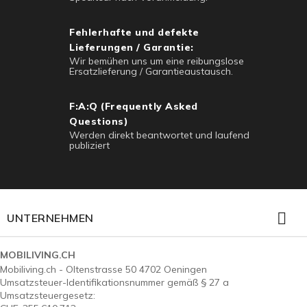
Fehlerhafte und defekte
Lieferungen / Garantie:
Wir bemühen uns um eine reibungslose
Ersatzlieferung / Garantieaustausch.
F:A:Q (Frequently Asked
Questions)
Werden direkt beantwortet und laufend
publiziert

UNTERNEHMEN
MOBILIVING.CH
Mobiliving.ch - Oltenstrasse 50 4702 Oeningen
Umsatzsteuer-Identifikationsnummer gemäß § 27 a
Umsatzsteuergesetz: