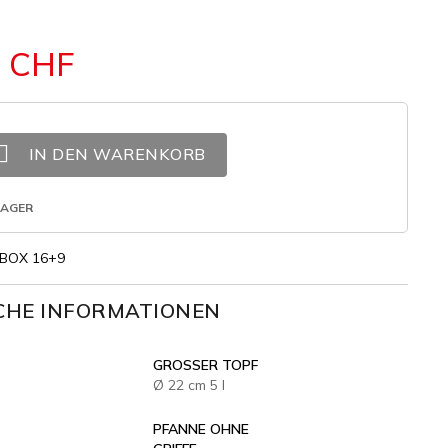
1 CHF

IN DEN WARENKORB
LAGER
 BOX 16+9
CHE INFORMATIONEN
GROSSER TOPF
Ø 22 cm 5 l
PFANNE OHNE