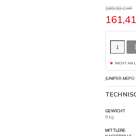
189,90 CHF
161,4
NICHT AN 
JUNIPER MEPO
TECHNIS
GEWICHT
8 kg
MITTLERE