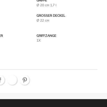
GRIFFE
Ø 20 cm 1,7 l
GROSSER DECKEL
Ø 22 cm
 D
GRIFFZANGE
1X