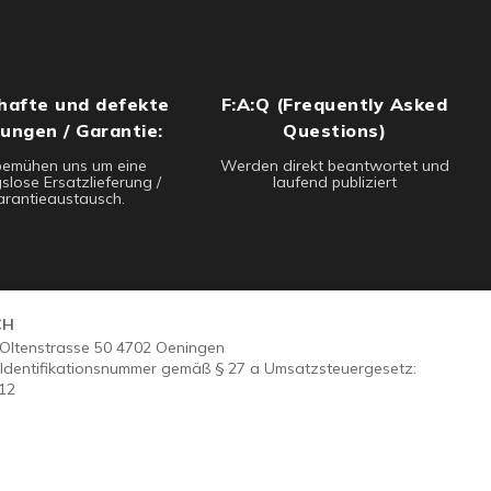
hafte und defekte
F:A:Q (Frequently Asked
rungen / Garantie:
Questions)
bemühen uns um eine
Werden direkt beantwortet und
slose Ersatzlieferung /
laufend publiziert
rantieaustausch.
CH
- Oltenstrasse 50 4702 Oeningen
Identifikationsnummer gemäß § 27 a Umsatzsteuergesetz:
12