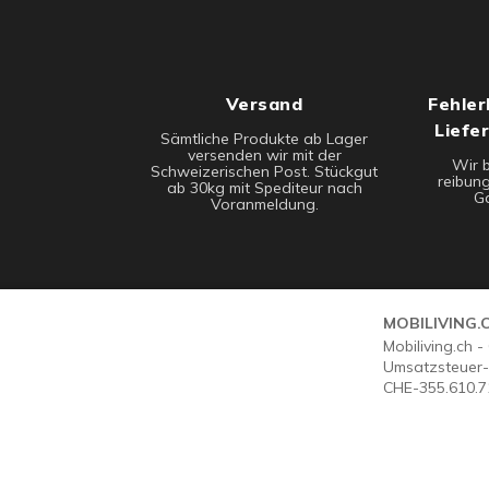
Versand
Fehler
Liefe
Sämtliche Produkte ab Lager
versenden wir mit der
Wir 
Schweizerischen Post. Stückgut
reibung
ab 30kg mit Spediteur nach
Ga
Voranmeldung.
MOBILIVING.
Mobiliving.ch 
Umsatzsteuer-
CHE-355.610.7