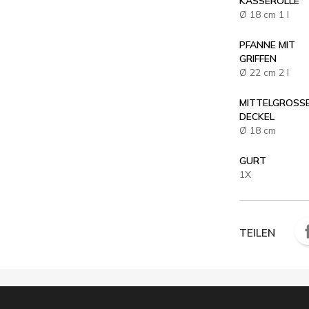
KASSEROLLE
Ø 18 cm 1 l
PFANNE MIT
GRIFFEN
Ø 22 cm 2 l
MITTELGROSSER
ECKEL
Ø 18 cm
GURT
1X
TEILEN