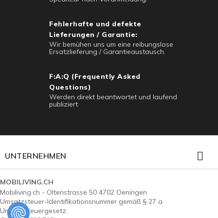
Fehlerhafte und defekte
Lieferungen / Garantie:
Wir bemühen uns um eine reibungslose
Ersatzlieferung / Garantieaustausch.
F:A:Q (Frequently Asked
Questions)
Werden direkt beantwortet und laufend
publiziert

UNTERNEHMEN
MOBILIVING.CH
Mobiliving.ch - Oltenstrasse 50 4702 Oeningen
Umsatzsteuer-Identifikationsnummer gemäß § 27 a
Umsatzsteuergesetz: