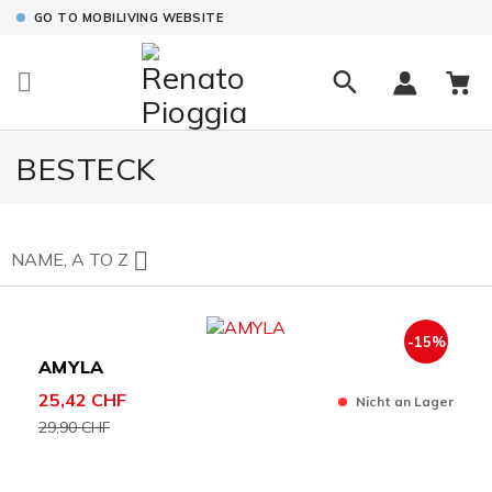
GO TO MOBILIVING WEBSITE

BESTECK
In stock
11

NAME, A TO Z
Manufacturers
BRUNNER
12
-15%
AMYLA
25,42 CHF
Nicht an Lager
29,90 CHF