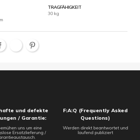
TRAGFÄHIGKEIT
30 kg
cm
hafte und defekte
F:A:Q (Frequently Asked
rungen / Garantie:
Questions)
bemühen uns um eine
Werden direkt beantwortet und
slose Ersatzlieferung /
laufend publiziert
rantieaustausch.