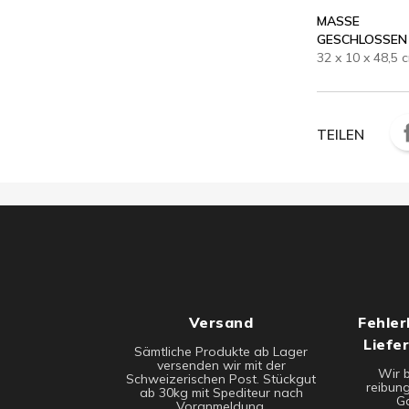
MASSE G
ESCHLOSSEN
32 x 10 x 48,5 
TEILEN
Versand
Fehler
Liefe
Sämtliche Produkte ab Lager
versenden wir mit der
Wir 
Schweizerischen Post. Stückgut
reibung
ab 30kg mit Spediteur nach
Ga
Voranmeldung.