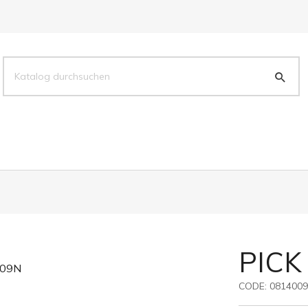
PICK
CODE:
081400