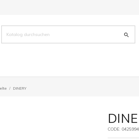
elte
DINERY
DINE
CODE:
042599