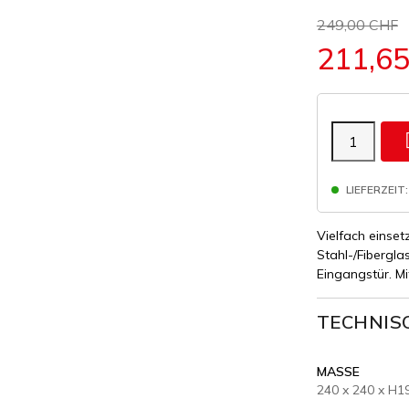
249,00 CHF
211,6
LIEFERZEIT:
Vielfach einset
Stahl-/Fibergla
Eingangstür. Mi
TECHNIS
MASSE
240 x 240 x H1