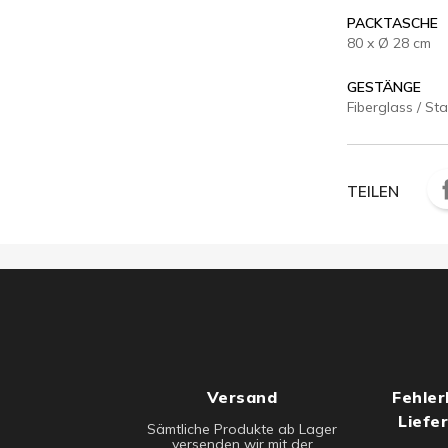
PACKTASCHE
80 x Ø 28 cm
GESTÄNGE
Fiberglass / Sta
TEILEN
Versand
Fehler
Liefe
Sämtliche Produkte ab Lager
versenden wir mit der