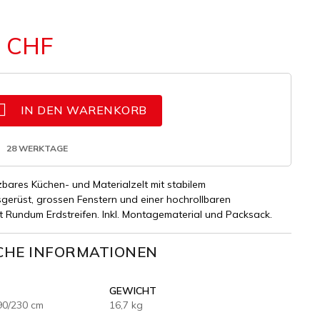
5 CHF

IN DEN WARENKORB
28 WERKTAGE
zbares Küchen- und Materialzelt mit stabilem
sgerüst, grossen Fenstern und einer hochrollbaren
t Rundum Erdstreifen. Inkl. Montagematerial und Packsack.
CHE INFORMATIONEN
GEWICHT
90/230 cm
16,7 kg