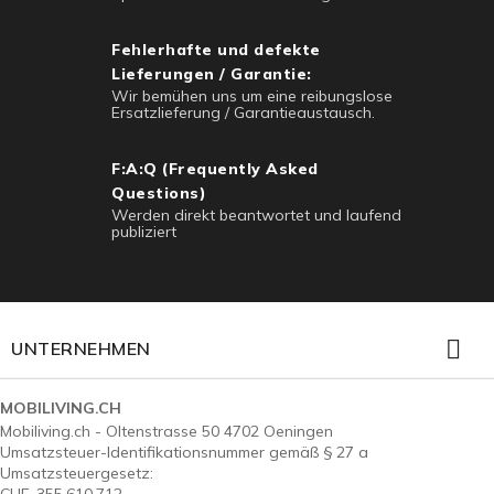
Fehlerhafte und defekte
Lieferungen / Garantie:
Wir bemühen uns um eine reibungslose
Ersatzlieferung / Garantieaustausch.
F:A:Q (Frequently Asked
Questions)
Werden direkt beantwortet und laufend
publiziert

UNTERNEHMEN
MOBILIVING.CH
Mobiliving.ch - Oltenstrasse 50 4702 Oeningen
Umsatzsteuer-Identifikationsnummer gemäß § 27 a
Umsatzsteuergesetz: