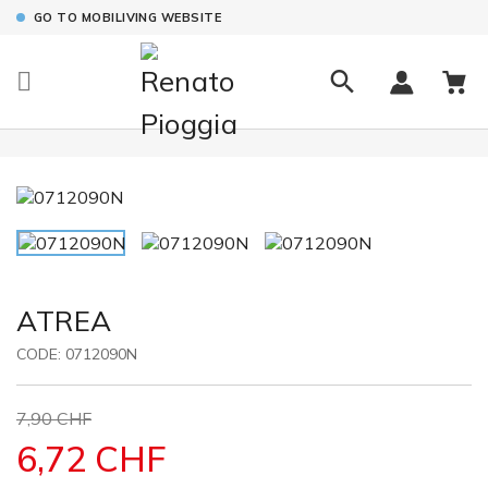
GO TO MOBILIVING WEBSITE

ATREA
CODE:
0712090N
7,90 CHF
6,72 CHF