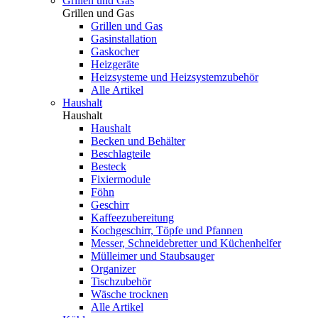
Grillen und Gas
Grillen und Gas
Grillen und Gas
Gasinstallation
Gaskocher
Heizgeräte
Heizsysteme und Heizsystemzubehör
Alle Artikel
Haushalt
Haushalt
Haushalt
Becken und Behälter
Beschlagteile
Besteck
Fixiermodule
Föhn
Geschirr
Kaffeezubereitung
Kochgeschirr, Töpfe und Pfannen
Messer, Schneidebretter und Küchenhelfer
Mülleimer und Staubsauger
Organizer
Tischzubehör
Wäsche trocknen
Alle Artikel