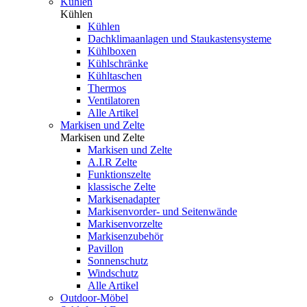
Kühlen
Kühlen
Kühlen
Dachklimaanlagen und Staukastensysteme
Kühlboxen
Kühlschränke
Kühltaschen
Thermos
Ventilatoren
Alle Artikel
Markisen und Zelte
Markisen und Zelte
Markisen und Zelte
A.I.R Zelte
Funktionszelte
klassische Zelte
Markisenadapter
Markisenvorder- und Seitenwände
Markisenvorzelte
Markisenzubehör
Pavillon
Sonnenschutz
Windschutz
Alle Artikel
Outdoor-Möbel