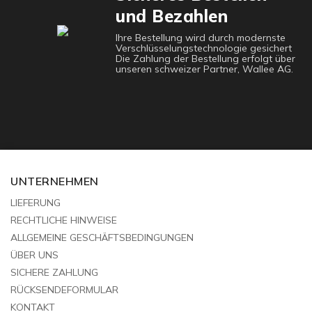
und Bezahlen
Ihre Bestellung wird durch modernste
Verschlüsselungstechnologie gesichert
Die Zahlung der Bestellung erfolgt über
unseren schweizer Partner, Wallee AG.
UNTERNEHMEN
LIEFERUNG
RECHTLICHE HINWEISE
ALLGEMEINE GESCHÄFTSBEDINGUNGEN
ÜBER UNS
SICHERE ZAHLUNG
RÜCKSENDEFORMULAR
KONTAKT