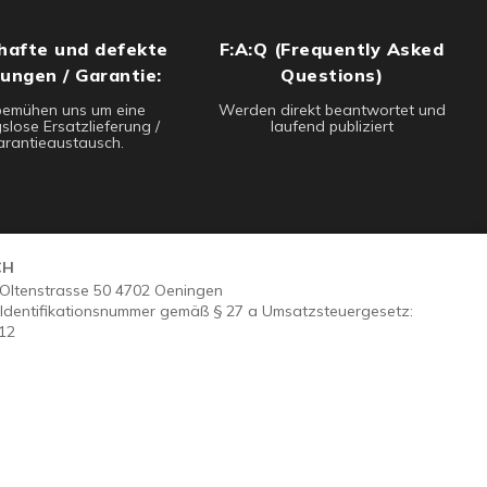
hafte und defekte
F:A:Q (Frequently Asked
rungen / Garantie:
Questions)
bemühen uns um eine
Werden direkt beantwortet und
slose Ersatzlieferung /
laufend publiziert
rantieaustausch.
CH
- Oltenstrasse 50 4702 Oeningen
Identifikationsnummer gemäß § 27 a Umsatzsteuergesetz:
12