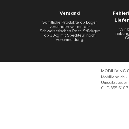
Versand
Fehler
Liefe
Sämtliche Produkte ab Lager
versenden wir mit der
Wir 
Schweizerischen Post. Stückgut
reibung
ab 30kg mit Spediteur nach
Ga
Voranmeldung.
MOBILIVING.
Mobiliving.ch 
Umsatzsteuer-
CHE-355.610.7