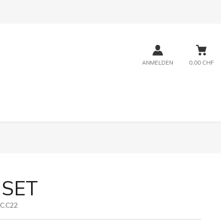
ANMELDEN
0,00 CHF
 SET
C.C22