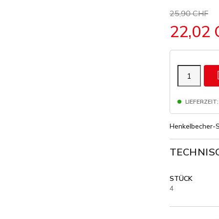
25,90 CHF
22,02
LIEFERZEIT:
Henkelbecher-S
TECHNIS
STÜCK
4