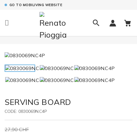
GO TO MOBILIVING WEBSITE

SERVING BOARD
CODE:
0830069N.C4P
27,90 CHF