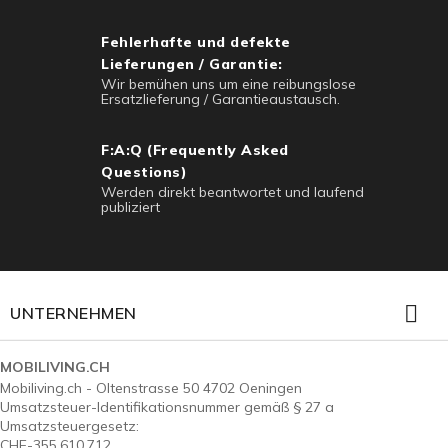
Fehlerhafte und defekte
Lieferungen / Garantie:
Wir bemühen uns um eine reibungslose
Ersatzlieferung / Garantieaustausch.
F:A:Q (Frequently Asked
Questions)
Werden direkt beantwortet und laufend
publiziert

UNTERNEHMEN
MOBILIVING.CH
Mobiliving.ch - Oltenstrasse 50 4702 Oeningen
Umsatzsteuer-Identifikationsnummer gemäß § 27 a
Umsatzsteuergesetz:
CHE-355.610.712