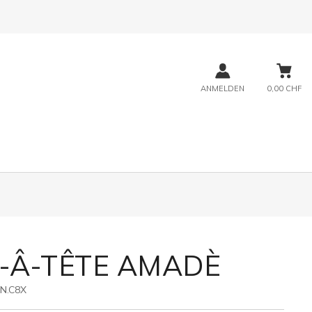
ANMELDEN
0,00 CHF
-Â-TÊTE AMADÈ
N.C8X