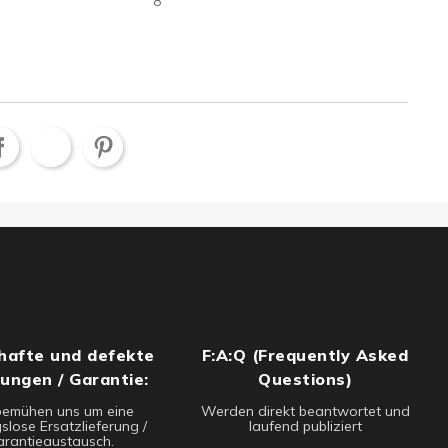
8
hafte und defekte
F:A:Q (Frequently Asked
rungen / Garantie:
Questions)
bemühen uns um eine
Werden direkt beantwortet und
slose Ersatzlieferung /
laufend publiziert
rantieaustausch.