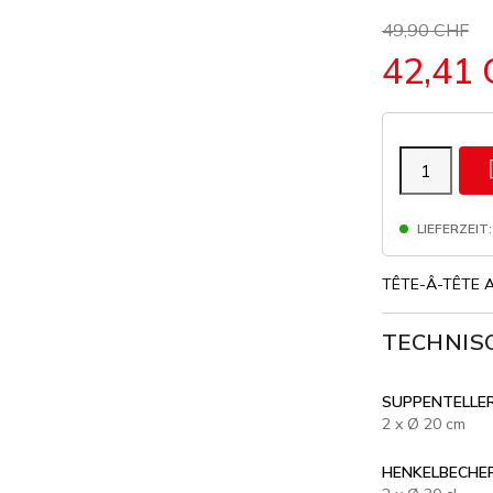
49,90 CHF
42,41
LIEFERZEIT:
TÊTE-Â-TÊTE 
TECHNIS
SUPPENTELLE
2 x Ø 20 cm
HENKELBECHE