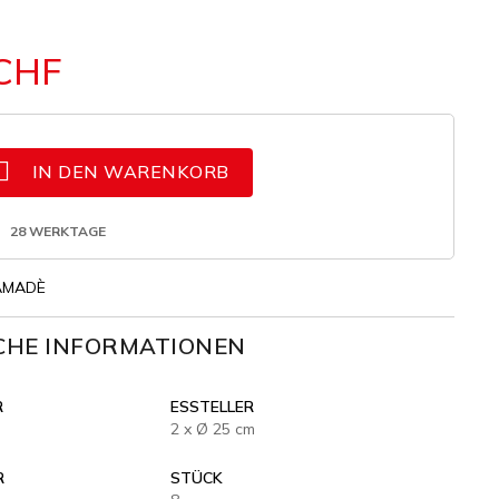
 CHF

IN DEN WARENKORB
28 WERKTAGE
AMADÈ
CHE INFORMATIONEN
R
ESSTELLER
2 x Ø 25 cm
R
STÜCK