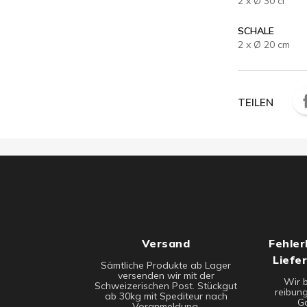
2 x Ø 30 cl
SCHALE
2 x Ø 20 cm
TEILEN
Versand
Fehler
Liefe
Sämtliche Produkte ab Lager
versenden wir mit der
Wir 
Schweizerischen Post. Stückgut
reibung
ab 30kg mit Spediteur nach
Ga
Voranmeldung.