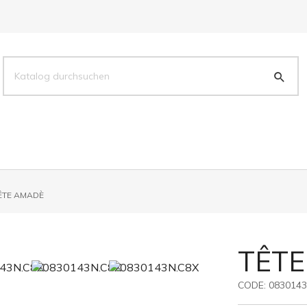
ÊTE AMADÈ
TÊTE
CODE:
0830143