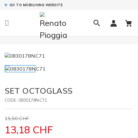
GO TO MOBILIVING WEBSITE

SET OCTOGLASS
CODE:
0830178N.C71
15,50 CHF
13,18 CHF