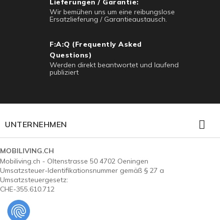
Lieferungen / Garantie:
Wir bemühen uns um eine reibungslose
Ersatzlieferung / Garantieaustausch.
F:A:Q (Frequently Asked
Questions)
Werden direkt beantwortet und laufend
publiziert

UNTERNEHMEN
MOBILIVING.CH
Mobiliving.ch - Oltenstrasse 50 4702 Oeningen
Umsatzsteuer-Identifikationsnummer gemäß § 27 a
Umsatzsteuergesetz:
CHE-355.610.712