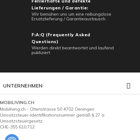
Fehlerhafte und defekte
Lieferungen / Garantie:
Wir bemühen uns um eine reibungslose
Ersatzlieferung / Garantieaustausch.
F:A:Q (Frequently Asked
Questions)
Werden direkt beantwortet und laufend
publiziert

UNTERNEHMEN
MOBILIVING.CH
Mobiliving.ch - Oltenstrasse 50 4702 Oeningen
Umsatzsteuer-Identifikationsnummer gemäß § 27 a
Umsatzsteuergesetz:
CHE-355.610.712