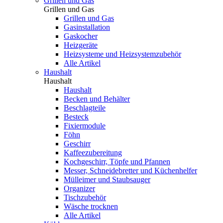
Grillen und Gas
Grillen und Gas
Grillen und Gas
Gasinstallation
Gaskocher
Heizgeräte
Heizsysteme und Heizsystemzubehör
Alle Artikel
Haushalt
Haushalt
Haushalt
Becken und Behälter
Beschlagteile
Besteck
Fixiermodule
Föhn
Geschirr
Kaffeezubereitung
Kochgeschirr, Töpfe und Pfannen
Messer, Schneidebretter und Küchenhelfer
Mülleimer und Staubsauger
Organizer
Tischzubehör
Wäsche trocknen
Alle Artikel