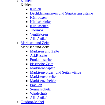
Kühlen
Kühlen
Kühlen
Dachklimaanlagen und Staukastensysteme
Kühlboxen
Kühlschränke
Kühltaschen
Thermos
Ventilatoren
Alle Artikel
Markisen und Zelte
Markisen und Zelte
Markisen und Zelte
A.I.R Zelte
Funktionszelte
klassische Zelte
Markisenadapter
Markisenvorder- und Seitenwände
Markisenvorzelte
Markisenzubehör
Pavillon
Sonnenschutz
Windschutz
Alle Artikel
Outdoor-Möbel