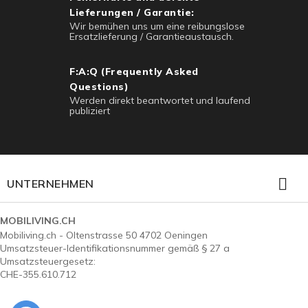
Lieferungen / Garantie:
Wir bemühen uns um eine reibungslose
Ersatzlieferung / Garantieaustausch.
F:A:Q (Frequently Asked
Questions)
Werden direkt beantwortet und laufend
publiziert

UNTERNEHMEN
MOBILIVING.CH
Mobiliving.ch - Oltenstrasse 50 4702 Oeningen
Umsatzsteuer-Identifikationsnummer gemäß § 27 a
Umsatzsteuergesetz:
CHE-355.610.712