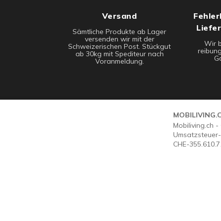
Versand
Fehler
Liefe
Sämtliche Produkte ab Lager
versenden wir mit der
Wir 
Schweizerischen Post. Stückgut
reibung
ab 30kg mit Spediteur nach
Ga
Voranmeldung.
MOBILIVING.
Mobiliving.ch 
Umsatzsteuer-
CHE-355.610.7