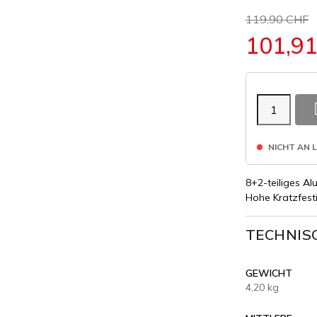
119,90 CHF
101,9
NICHT AN 
8+2-teiliges Al
Hohe Kratzfestig
TECHNIS
GEWICHT
4,20 kg