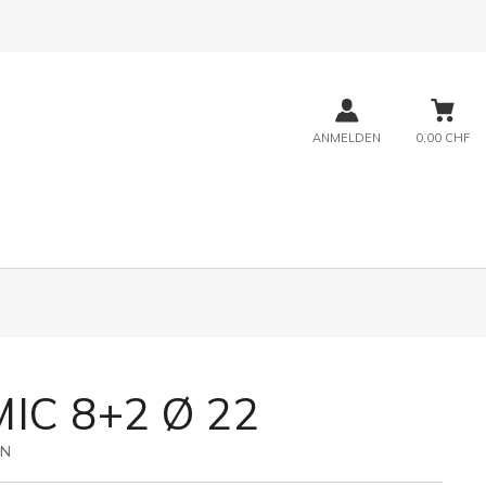
ANMELDEN
0,00 CHF
IC 8+2 Ø 22
3N