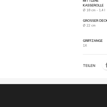
MITTLERE
KASSEROLLE
Ø 18 cm - 1,4 l
GROSSER DEC
Ø 22 cm
GRIFFZANGE
1X
TEILEN