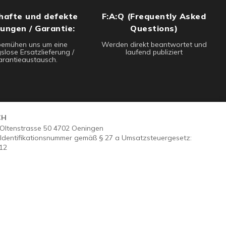
hafte und defekte
F:A:Q (Frequently Asked
rungen / Garantie:
Questions)
bemühen uns um eine
Werden direkt beantwortet und
slose Ersatzlieferung /
laufend publiziert
rantieaustausch.
CH
- Oltenstrasse 50 4702 Oeningen
Identifikationsnummer gemäß § 27 a Umsatzsteuergesetz:
12