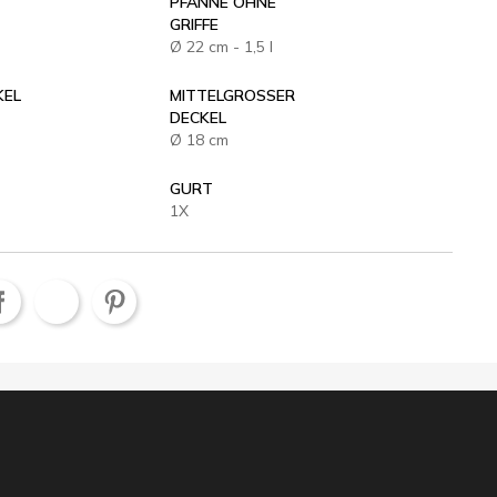
PFANNE OHNE
GRIFFE
Ø 22 cm - 1,5 l
KEL
MITTELGROSSER D
ECKEL
Ø 18 cm
GURT
1X