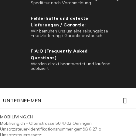
Spediteur nach Voranmeldung.
Fehlerhafte und defekte
Lieferungen / Garantie:
Wir bemühen uns um eine reibungslose
Ersatzlieferung / Garantieaustausch.
F:A:Q (Frequently Asked
Questions)
Werden direkt beantwortet und laufend
publiziert

UNTERNEHMEN
MOBILIVING.CH
Mobiliving.ch - Oltenstrasse 50 4702 Oeningen
Umsatzsteuer-Identifikationsnummer gemäß § 27 a
Umsatzsteuergesetz: