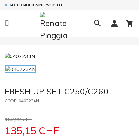
GO TO MOBILIVING WEBSITE

FRESH UP SET C250/C260
CODE:
0402234N
159,00 CHF
135,15 CHF