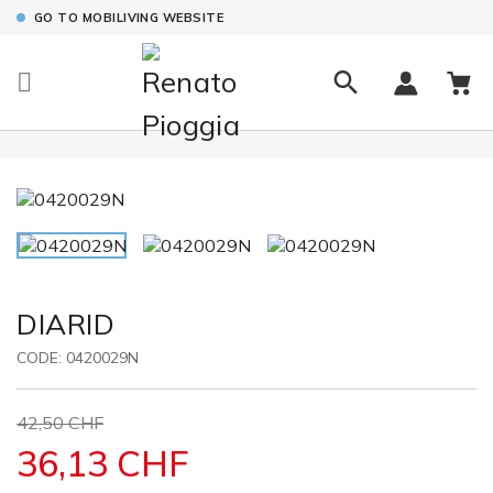
GO TO MOBILIVING WEBSITE

DIARID
CODE:
0420029N
42,50 CHF
36,13 CHF