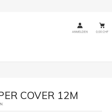
ANMELDEN
0,00 CHF
PER COVER 12M
0N