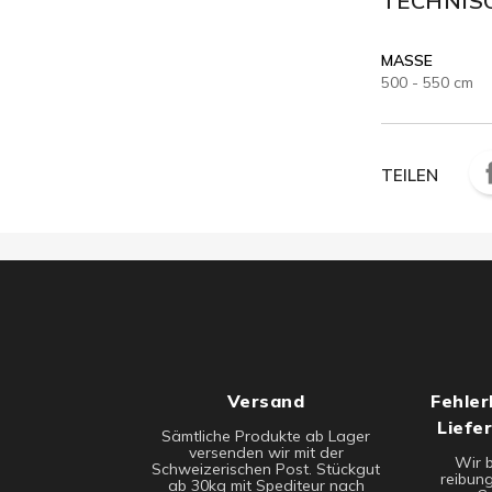
TECHNIS
MASSE
500 - 550 cm
TEILEN
Versand
Fehler
Liefe
Sämtliche Produkte ab Lager
versenden wir mit der
Wir 
Schweizerischen Post. Stückgut
reibung
ab 30kg mit Spediteur nach