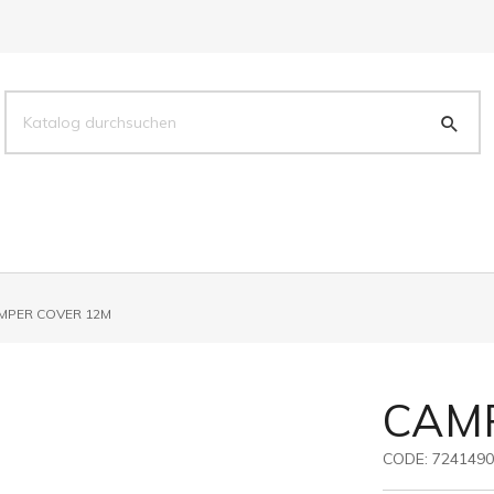
MPER COVER 12M
CAM
CODE:
724149