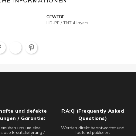
CHE INFORMATIONEN
GEWEBE
HD-PE / TNT 4 layers
hafte und defekte
F:A:Q (Frequently Asked
rungen / Garantie:
Questions)
bemühen uns um eine
Werden direkt beantwortet und
slose Ersatzlieferung /
laufend publiziert