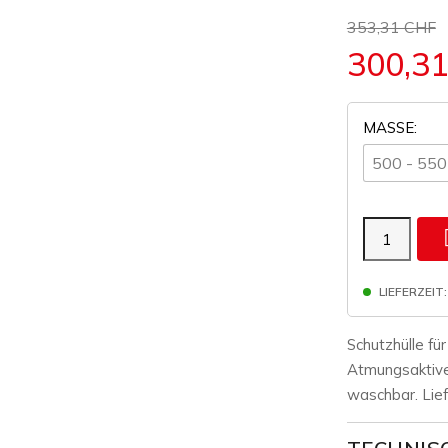
353,31 CHF
300,3
MASSE:
LIEFERZEIT:
Schutzhülle fü
Atmungsaktiv
waschbar. Lief