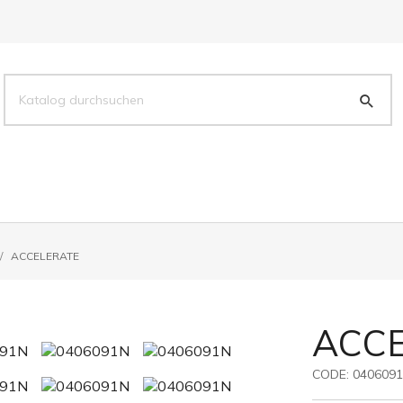
ACCELERATE
ACC
CODE:
040609