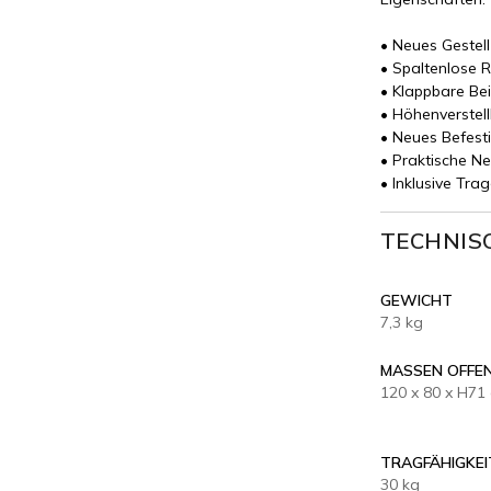
• Neues Gestell
• Spaltenlose R
• Klappbare Be
• Höhenverstell
• Neues Befesti
• Praktische N
• Inklusive Tra
TECHNIS
GEWICHT
7,3 kg
MASSEN OFFE
120 x 80 x H71
TRAGFÄHIGKEI
30 kg