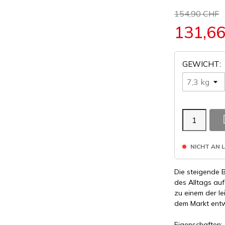
154,90 CHF
131,6
GEWICHT:
NICHT AN 
Die steigende 
des Alltags auf
zu einem der le
dem Markt entw
Eigenschaften: