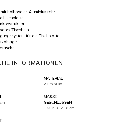
 mit halbovales Aluminiumrohr
olltischplatte
inkonstruktion
bares Tischbein
gungssystem für die Tischplatte
etzablage
getasche
CHE INFORMATIONEN
MATERIAL
Aluminium
N
MASSE G
 cm
ESCHLOSSEN
124 x 18 x 18 cm
T