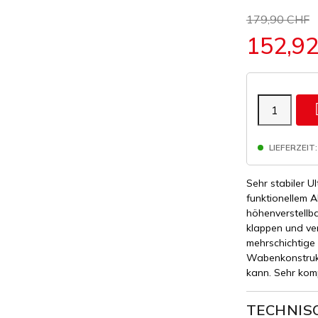
179,90 CHF
152,9
LIEFERZEIT:
Sehr stabiler Ul
funktionellem A
höhenverstellba
klappen und ver
mehrschichtige 
Wabenkonstruk
kann. Sehr kom
TECHNIS