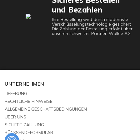
Sicheres Bestellen
und Bezahlen
Ihre Bestellung wird durch modernste
Verschlüsselungstechnologie gesichert
Die Zahlung der Bestellung erfolgt über
unseren schweizer Partner, Wallee AG.
UNTERNEHMEN
LIEFERUNG
RECHTLICHE HINWEISE
ALLGEMEINE GESCHÄFTSBEDINGUNGEN
ÜBER UNS
SICHERE ZAHLUNG
RÜCKSENDEFORMULAR