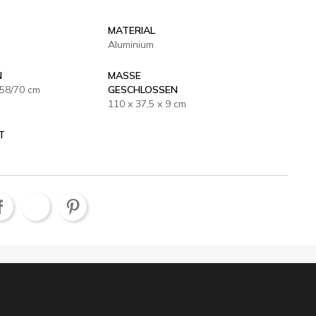
MATERIAL
Aluminium
N
MASSE G
/58/70 cm
ESCHLOSSEN
110 x 37,5 x 9 cm
T