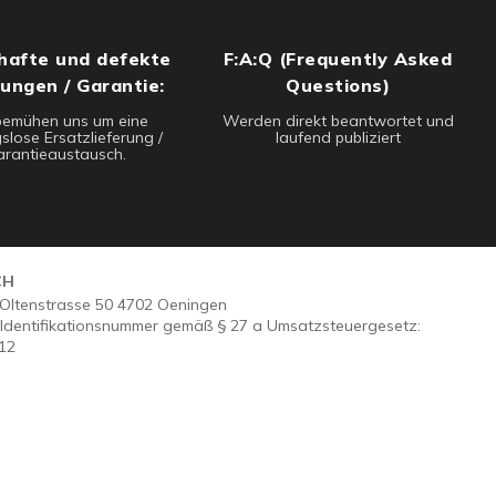
hafte und defekte
F:A:Q (Frequently Asked
rungen / Garantie:
Questions)
bemühen uns um eine
Werden direkt beantwortet und
slose Ersatzlieferung /
laufend publiziert
rantieaustausch.
CH
- Oltenstrasse 50 4702 Oeningen
Identifikationsnummer gemäß § 27 a Umsatzsteuergesetz:
12