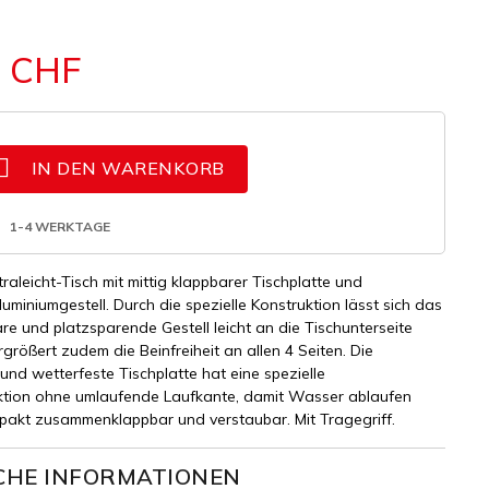
2 CHF

IN DEN WARENKORB
1-4 WERKTAGE
traleicht-Tisch mit mittig klappbarer Tischplatte und
luminiumgestell. Durch die spezielle Konstruktion lässt sich das
re und platzsparende Gestell leicht an die Tischunterseite
größert zudem die Beinfreiheit an allen 4 Seiten. Die
und wetterfeste Tischplatte hat eine spezielle
tion ohne umlaufende Laufkante, damit Wasser ablaufen
pakt zusammenklappbar und verstaubar. Mit Tragegriff.
CHE INFORMATIONEN