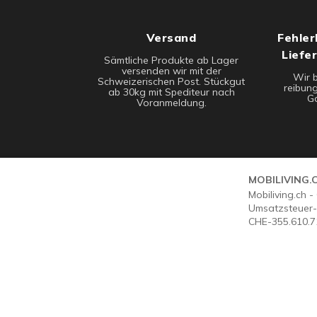
Versand
Fehler
Liefe
Sämtliche Produkte ab Lager
versenden wir mit der
Wir 
Schweizerischen Post. Stückgut
reibung
ab 30kg mit Spediteur nach
Ga
Voranmeldung.
MOBILIVING.
Mobiliving.ch 
Umsatzsteuer-
CHE-355.610.7