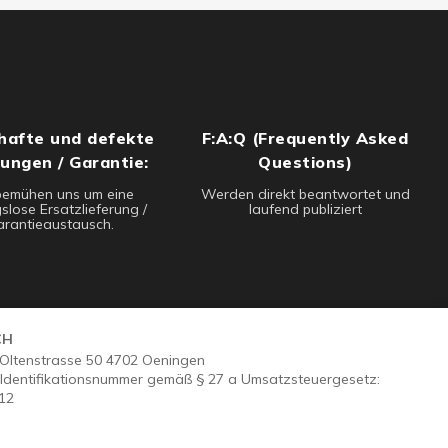
hafte und defekte
F:A:Q (Frequently Asked
rungen / Garantie:
Questions)
bemühen uns um eine
Werden direkt beantwortet und
slose Ersatzlieferung /
laufend publiziert
rantieaustausch.
CH
- Oltenstrasse 50 4702 Oeningen
Identifikationsnummer gemäß § 27 a Umsatzsteuergesetz:
12