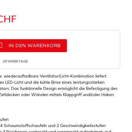
 CHF

IN DEN WARENKORB
28 WERKTAGE
e, wiederaufladbare Ventilator/Licht-Kombination liefert
lles LED-Licht und die kühle Brise eines leistungsstarken
lators. Das funktionelle Design ermöglicht die Befestigung des
 Zeltdecken oder Wänden mittels Klappgriff und/oder Haken.
tufen
it 4 Schaumstoffschaufeln und 2 Geschwindigkeitsstufen
n 3 Positionen: senkrecht und waagrecht aufgehängt, auf