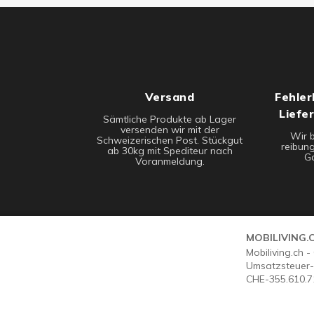
Versand
Fehler
Liefe
Sämtliche Produkte ab Lager
versenden wir mit der
Wir 
Schweizerischen Post. Stückgut
reibung
ab 30kg mit Spediteur nach
Ga
Voranmeldung.
MOBILIVING.
Mobiliving.ch 
Umsatzsteuer-
CHE-355.610.7