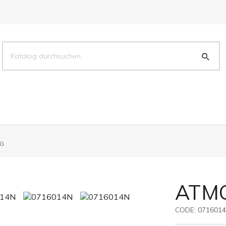
RG
ATM
CODE:
071601