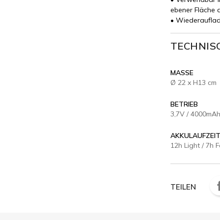
ebener Fläche a
• Wiederauflad
TECHNIS
MASSE
Ø 22 x H13 cm
BETRIEB
3,7V / 4000mAh
AKKULAUFZEI
12h Light / 7h 
TEILEN