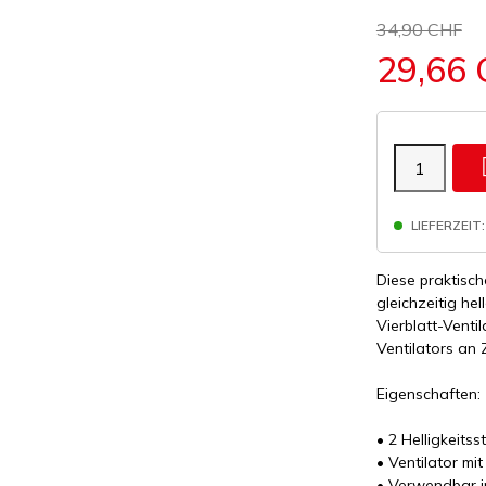
34,90 CHF
29,66
LIEFERZEIT:
Diese praktisch
gleichzeitig he
Vierblatt-Venti
Ventilators an
Eigenschaften:
• 2 Helligkeitss
• Ventilator m
• Verwendbar i