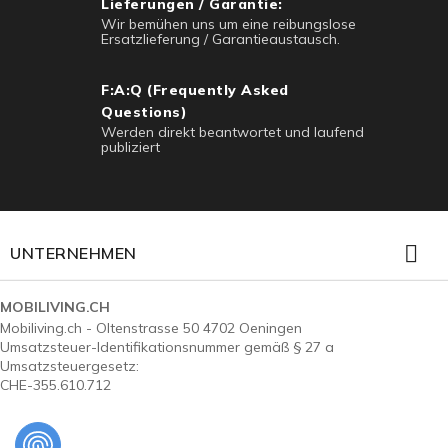
Lieferungen / Garantie:
Wir bemühen uns um eine reibungslose
Ersatzlieferung / Garantieaustausch.
F:A:Q (Frequently Asked
Questions)
Werden direkt beantwortet und laufend
publiziert

UNTERNEHMEN
MOBILIVING.CH
Mobiliving.ch - Oltenstrasse 50 4702 Oeningen
Umsatzsteuer-Identifikationsnummer gemäß § 27 a
Umsatzsteuergesetz:
CHE-355.610.712